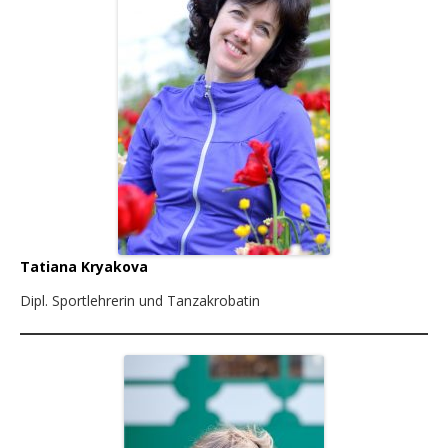
Fortbildung
Kooperation
Presse
Archiv
2022 Neue Energien für neue Zeiten
Ausflüge 2020 – 2023
Tatiana Kryakova
2019
Dipl. Sportlehrerin und Tanzakrobatin
2018 – 2020 Stadtteileltern in Köln
2018
Aus den Vorjahren