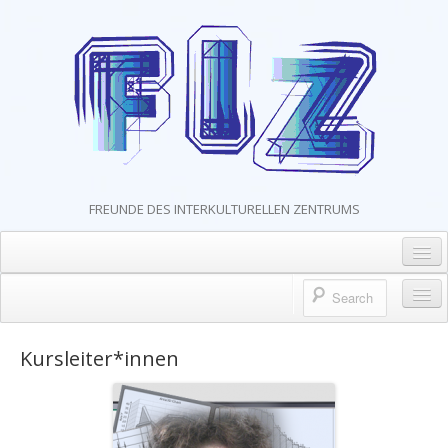
FREUNDE DES INTERKULTURELLEN ZENTRUMS
Mitgliedschaft und Spenden
Kontakt
Der Verein
Kursleiter*innen
Impressum & Datenschutz
Mitarbeiter*innen
AGB
Das Team