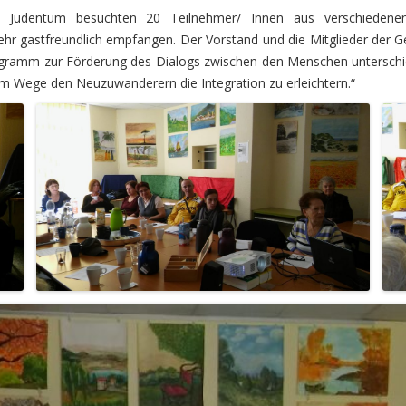
m Judentum besuchten 20 Teilnehmer/ Innen aus verschiedene
hr gastfreundlich empfangen. Der Vorstand und die Mitglieder der G
Programm zur Förderung des Dialogs zwischen den Menschen unterschiedl
m Wege den Neuzuwanderern die Integration zu erleichtern.“