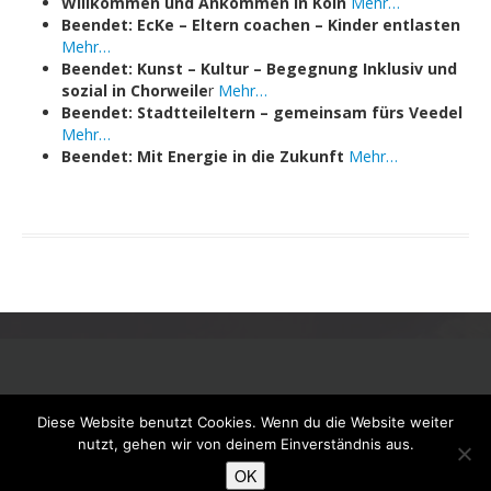
Willkommen und Ankommen in Köln
Mehr…
Kursleiter*innen
Beendet: EcKe – Eltern coachen – Kinder entlasten
Mehr…
Ehrenamtliche Mitarbeiter*innen
Beendet: Kunst – Kultur – Begegnung Inklusiv und
sozial in Chorweile
r
Mehr…
News
Beendet: Stadtteileltern – gemeinsam fürs Veedel
Mehr…
Angebote
Beendet: Mit Energie in die Zukunft
Mehr…
Sprachkursangebot bei FIZ e.V.
Sprachkursberatung
Projekte
Mit Energie in die Zukunft
Kunst-Kultur-Begegnung Inklusiv und sozial in Chorweiler
Willkommen und Ankommen in Köln
Diese Website benutzt Cookies. Wenn du die Website weiter
Stadtteileltern -gemeinsam fürs Veedel
nutzt, gehen wir von deinem Einverständnis aus.
Running WordPress &
Boot Store theme
OK
EcKe – Eltern coachen – Kinder entlasten