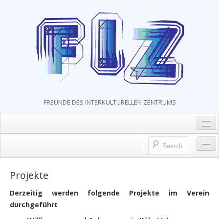
FREUNDE DES INTERKULTURELLEN ZENTRUMS
Mitgliedschaft und Spenden
Kontakt
Der Verein
Projekte
Impressum & Datenschutz
Mitarbeiter*innen
Derzeitig werden folgende Projekte im Verein
AGB
durchgeführt
Das Team